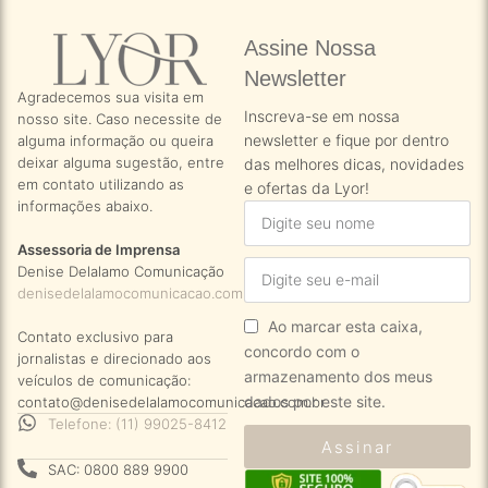
Assine Nossa
Newsletter​
Agradecemos sua visita em
Inscreva-se em nossa
nosso site. Caso necessite de
newsletter e fique por dentro
alguma informação ou queira
deixar alguma sugestão, entre
das melhores dicas, novidades
em contato utilizando as
e ofertas da Lyor!
informações abaixo.
Assessoria de Imprensa
Denise Delalamo Comunicação
denisedelalamocomunicacao.com.br
Ao marcar esta caixa,
Contato exclusivo para
concordo com o
jornalistas e direcionado aos
armazenamento dos meus
veículos de comunicação:
dados por este site.
contato@denisedelalamocomunicacao.com.br
Telefone: (11) 99025-8412
Assinar
SAC: 0800 889 9900