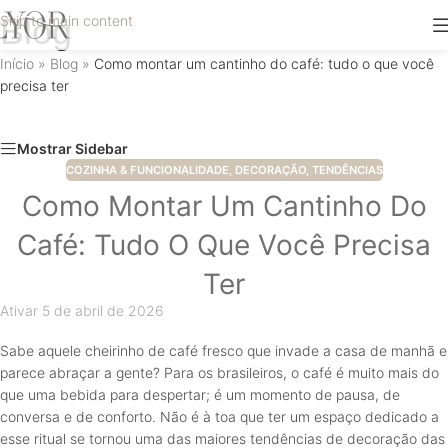
Blog
Skip to main content
Início
»
Blog
»
Como montar um cantinho do café: tudo o que você
precisa ter
Mostrar Sidebar
COZINHA & FUNCIONALIDADE
,
DECORAÇÃO
,
TENDÊNCIAS
Como Montar Um Cantinho Do
Café: Tudo O Que Você Precisa
Ter
Ativar 5 de abril de 2026
Sabe aquele cheirinho de café fresco que invade a casa de manhã e
parece abraçar a gente? Para os brasileiros, o café é muito mais do
que uma bebida para despertar; é um momento de pausa, de
conversa e de conforto. Não é à toa que ter um espaço dedicado a
esse ritual se tornou uma das maiores tendências de decoração das