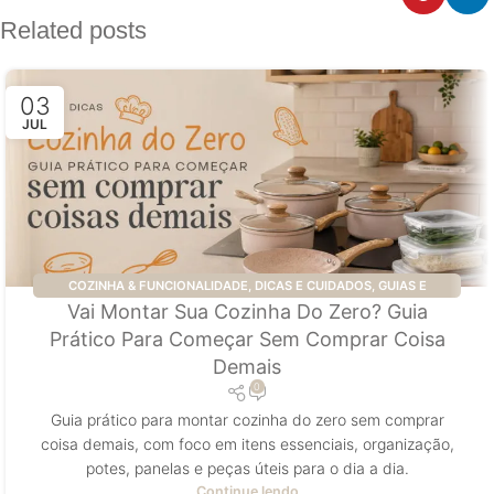
Related posts
03
JUL
COZINHA & FUNCIONALIDADE
,
DICAS E CUIDADOS
,
GUIAS E
Vai Montar Sua Cozinha Do Zero? Guia
CURADORIA
Prático Para Começar Sem Comprar Coisa
Demais
0
Guia prático para montar cozinha do zero sem comprar
coisa demais, com foco em itens essenciais, organização,
potes, panelas e peças úteis para o dia a dia.
Continue lendo