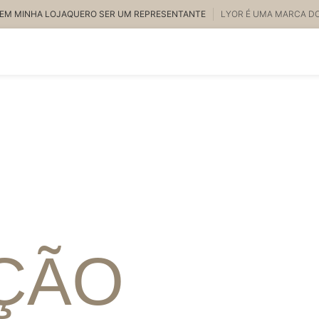
EM MINHA LOJA
QUERO SER UM REPRESENTANTE
LYOR É UMA MARCA D
ÇÃO