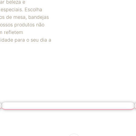
ar beleza e
especiais. Escolha
ros de mesa, bandejas
 Nossos produtos não
m refletem
lidade para o seu dia a
Vasos
Os vasos são peças que complementam a decoração