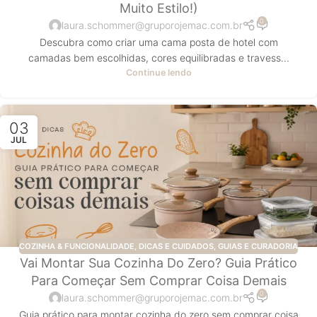
Muito Estilo!)
0
laura.schommer@gruporojemac.com.br
Descubra como criar uma cama posta de hotel com
camadas bem escolhidas, cores equilibradas e travess...
Continue lendo
03
JUL
COZINHA & FUNCIONALIDADE
,
DICAS E CUIDADOS
,
GUIAS E CURADORIA
Vai Montar Sua Cozinha Do Zero? Guia Prático
Para Começar Sem Comprar Coisa Demais
0
laura.schommer@gruporojemac.com.br
Guia prático para montar cozinha do zero sem comprar coisa