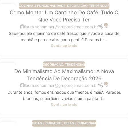
COZINHA & FUNCIONALIDADE
,
DECORAÇÃO
,
TENDÊNCIAS
05
Como Montar Um Cantinho Do Café: Tudo O
ABR
Que Você Precisa Ter
0
laura.schommer@gruporojemac.com.br
Sabe aquele cheirinho de café fresco que invade a casa de
manhã e parece abraçar a gente? Para os br...
Continue lendo
DECORAÇÃO
,
TENDÊNCIAS
05
Do Minimalismo Ao Maximalismo: A Nova
ABR
Tendência De Decoração 2026
0
laura.schommer@gruporojemac.com.br
Durante anos, fomos ensinados que "menos é mais". Paredes
brancas, superfícies vazias e uma paleta d...
Continue lendo
DICAS E CUIDADOS
,
GUIAS E CURADORIA
05