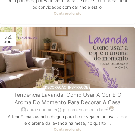
com potiches, potes de vidro, vasos e doces para presentear
os convidados com carinho e estilo.
Continue lendo
24
JUN
DECORAÇÃO
,
INSPIRAÇÕES
Tendência Lavanda: Como Usar A Cor E O
Aroma Do Momento Para Decorar A Casa
0
laura.schommer@gruporojemac.com.br
A tendência lavanda chegou para ficar: veja como usar a cor
e o aroma da lavanda na mesa, no quarto ...
Continue lendo