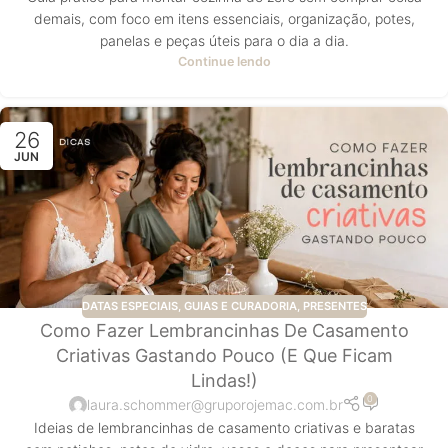
demais, com foco em itens essenciais, organização, potes,
panelas e peças úteis para o dia a dia.
Continue lendo
26
JUN
DATAS ESPECIAIS
,
GUIAS E CURADORIA
,
PRESENTES
Como Fazer Lembrancinhas De Casamento
Criativas Gastando Pouco (e Que Ficam
Lindas!)
0
laura.schommer@gruporojemac.com.br
Ideias de lembrancinhas de casamento criativas e baratas