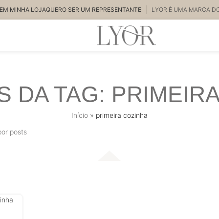
EM MINHA LOJA
QUERO SER UM REPRESENTANTE
LYOR É UMA MARCA D
 DA TAG: PRIMEIR
Início
»
primeira cozinha