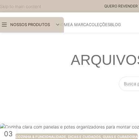
Skip to main content
QUERO REVENDER 
NOSSOS PRODUTOS
HOME
A MARCA
COLEÇÕES
BLOG
ARQUIVOS
03
COZINHA & FUNCIONALIDADE
,
DICAS E CUIDADOS
,
GUIAS E CURADORIA
JUL