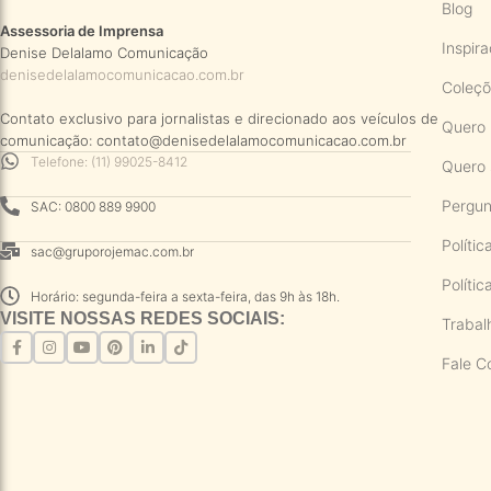
Blog
Assessoria de Imprensa
Inspir
Denise Delalamo Comunicação
denisedelalamocomunicacao.com.br
Coleç
Contato exclusivo para jornalistas e direcionado aos veículos de
Quero 
comunicação: contato@denisedelalamocomunicacao.com.br
Telefone: (11) 99025-8412
Quero 
Pergun
SAC: 0800 889 9900
Políti
sac@gruporojemac.com.br
Políti
Horário: segunda-feira a sexta-feira, das 9h às 18h.
VISITE NOSSAS REDES SOCIAIS:
Trabal
Fale C