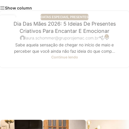
Show column
DATAS ESPECIAIS
,
PRESENTES
06
Dia Das Mães 2026: 5 Ideias De Presentes
ABR
Criativos Para Encantar E Emocionar
0
laura.schommer@gruporojemac.com.br
Sabe aquela sensação de chegar no início de maio e
perceber que você ainda não faz ideia do que comp...
Continue lendo