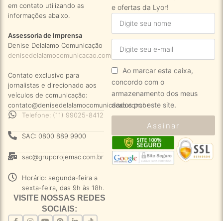
em contato utilizando as
e ofertas da Lyor!
informações abaixo.
Assessoria de Imprensa
Denise Delalamo Comunicação
denisedelalamocomunicacao.com.br
Ao marcar esta caixa,
Contato exclusivo para
concordo com o
jornalistas e direcionado aos
armazenamento dos meus
veículos de comunicação:
dados por este site.
contato@denisedelalamocomunicacao.com.br
Telefone: (11) 99025-8412
Assinar
SAC: 0800 889 9900
sac@gruporojemac.com.br
Horário: segunda-feira a
sexta-feira, das 9h às 18h.
VISITE NOSSAS REDES
SOCIAIS: