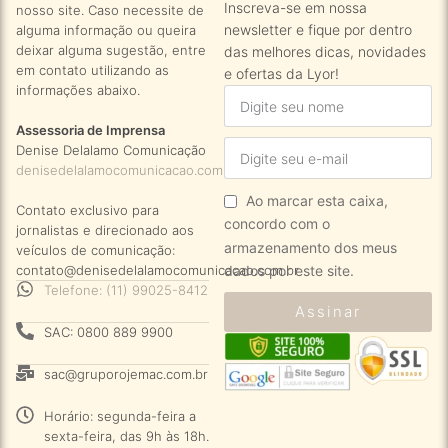
Inscreva-se em nossa
nosso site. Caso necessite de
newsletter e fique por dentro
alguma informação ou queira
deixar alguma sugestão, entre
das melhores dicas, novidades
em contato utilizando as
e ofertas da Lyor!
informações abaixo.
Assessoria de Imprensa
Denise Delalamo Comunicação
denisedelalamocomunicacao.com.br
Ao marcar esta caixa,
Contato exclusivo para
concordo com o
jornalistas e direcionado aos
armazenamento dos meus
veículos de comunicação:
dados por este site.
contato@denisedelalamocomunicacao.com.br
Telefone: (11) 99025-8412
Assinar
SAC: 0800 889 9900
sac@gruporojemac.com.br
Horário: segunda-feira a
sexta-feira, das 9h às 18h.